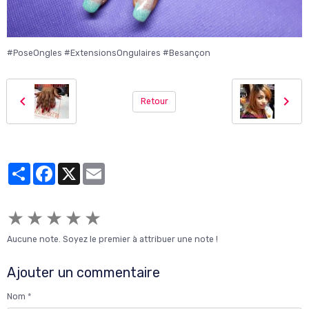
#PoseOngles #ExtensionsOngulaires #Besançon
Retour
Partager
Facebook
X
Email
★
★
★
★
★
Aucune note. Soyez le premier à attribuer une note !
Ajouter un commentaire
Nom