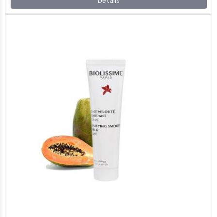
LAIT VELOUTE UNIFIANT FORMAT VOYAGE
11,00€
TTC
Détails
GEL NETTOYANT UNIFIANT