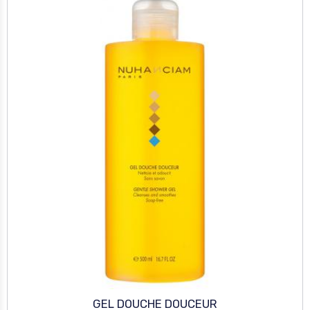
GEL DOUCHE DOUCEUR
12,50€
TTC
Détails
SOIN CORPS EXTREME
GOMMAGE DOUX
35,99€
TTC
20,98€
TTC