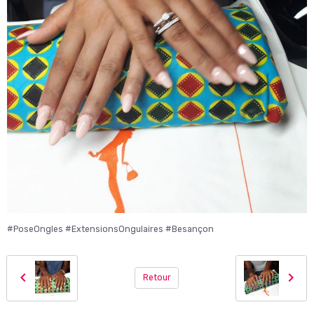
#PoseOngles #ExtensionsOngulaires #Besançon
Retour