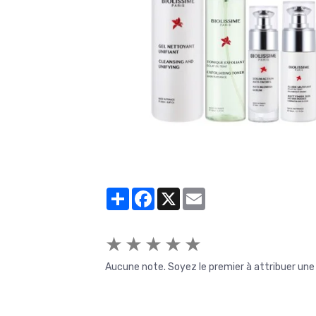
Partager
Facebook
X
Email
★
★
★
★
★
Aucune note. Soyez le premier à attribuer une 