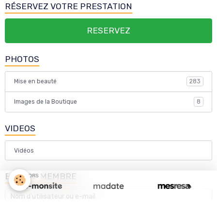
RÉSERVEZ VOTRE PRESTATION
RESERVEZ
PHOTOS
Mise en beauté
283
Images de la Boutique
8
VIDEOS
Vidéos
ESPACE MEMBRE
SPONSORS