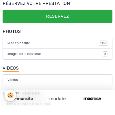
RÉSERVEZ VOTRE PRESTATION
RESERVEZ
PHOTOS
Mise en beauté
283
Images de la Boutique
8
VIDEOS
Vidéos
ESPACE MEMBRE
SPONSORS