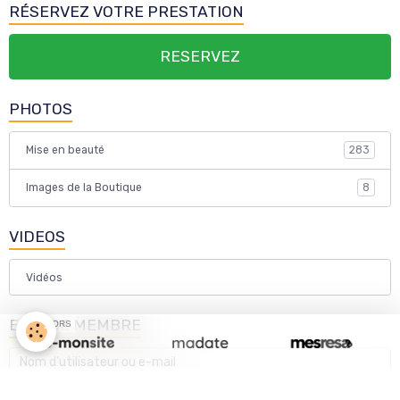
RÉSERVEZ VOTRE PRESTATION
RESERVEZ
PHOTOS
Mise en beauté
283
Images de la Boutique
8
VIDEOS
Vidéos
ESPACE MEMBRE
SPONSORS