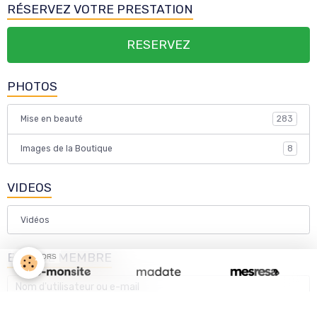
RÉSERVEZ VOTRE PRESTATION
RESERVEZ
PHOTOS
Mise en beauté
283
Images de la Boutique
8
VIDEOS
Vidéos
ESPACE MEMBRE
SPONSORS