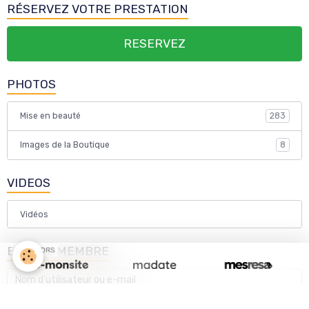
RÉSERVEZ VOTRE PRESTATION
RESERVEZ
PHOTOS
Mise en beauté
283
Images de la Boutique
8
VIDEOS
Vidéos
ESPACE MEMBRE
SPONSORS